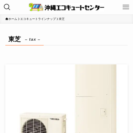
ホーム
エコキュートラインナップ
東芝
東芝
– tax –